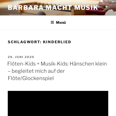
Zum
BARBARA MACHT MUSIK
Inhalt
springen
Menü
SCHLAGWORT:
KINDERLIED
VERÖFFENTLICHT
29. JUNI 2020
AM
Flöten-Kids + Musik-Kids: Hänschen klein
– begleitet mich auf der
Flöte/Glockenspiel