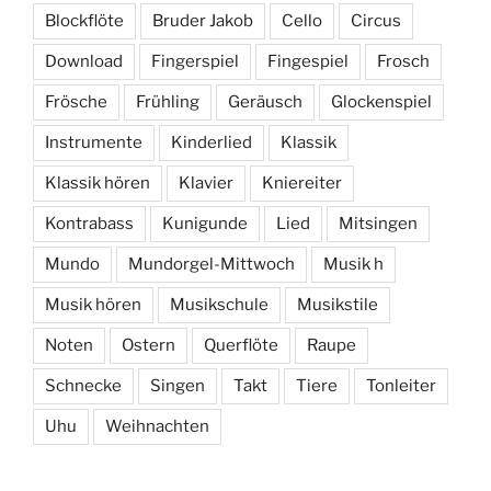
Blockflöte
Bruder Jakob
Cello
Circus
Download
Fingerspiel
Fingespiel
Frosch
Frösche
Frühling
Geräusch
Glockenspiel
Instrumente
Kinderlied
Klassik
Klassik hören
Klavier
Kniereiter
Kontrabass
Kunigunde
Lied
Mitsingen
Mundo
Mundorgel-Mittwoch
Musik h
Musik hören
Musikschule
Musikstile
Noten
Ostern
Querflöte
Raupe
Schnecke
Singen
Takt
Tiere
Tonleiter
Uhu
Weihnachten