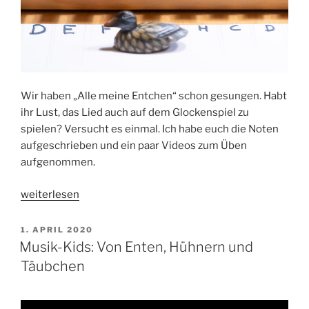
Wir haben „Alle meine Entchen“ schon gesungen. Habt
ihr Lust, das Lied auch auf dem Glockenspiel zu
spielen? Versucht es einmal. Ich habe euch die Noten
aufgeschrieben und ein paar Videos zum Üben
aufgenommen.
„Musik-
weiterlesen
Kids:
Wir
VERÖFFENTLICHT
1. APRIL 2020
AM
spielen
Musik-Kids: Von Enten, Hühnern und
„Alle
Täubchen
meine
Entchen““