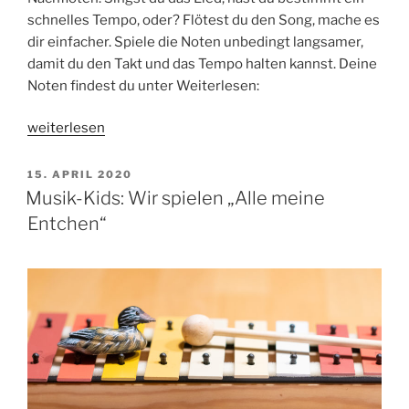
schnelles Tempo, oder? Flötest du den Song, mache es
dir einfacher. Spiele die Noten unbedingt langsamer,
damit du den Takt und das Tempo halten kannst. Deine
Noten findest du unter Weiterlesen:
„Flöten-
weiterlesen
Kids:
Hänsel
VERÖFFENTLICHT
15. APRIL 2020
AM
und
Musik-Kids: Wir spielen „Alle meine
Gretel“
Entchen“