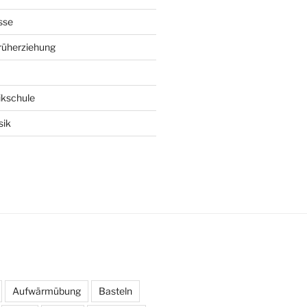
sse
rüherziehung
ikschule
sik
Aufwärmübung
Basteln