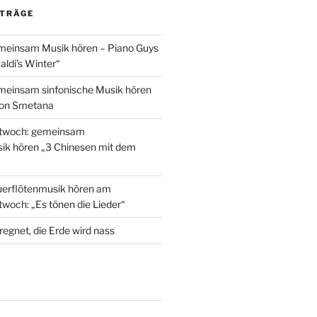
ITRÄGE
emeinsam Musik hören – Piano Guys
aldi’s Winter“
meinsam sinfonische Musik hören
von Smetana
twoch: gemeinsam
ik hören „3 Chinesen mit dem
rflötenmusik hören am
woch: „Es tönen die Lieder“
regnet, die Erde wird nass