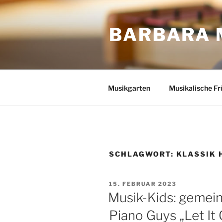
Zum
Inhalt
BARBARA 
springen
Musikgarten
Musikalische Fr
SCHLAGWORT:
KLASSIK 
VERÖFFENTLICHT
15. FEBRUAR 2023
AM
Musik-Kids: gemei
Piano Guys „Let It 