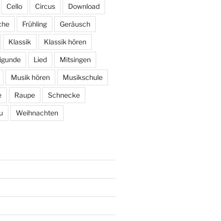
Cello
Circus
Download
che
Frühling
Geräusch
Klassik
Klassik hören
igunde
Lied
Mitsingen
Musik hören
Musikschule
e
Raupe
Schnecke
u
Weihnachten