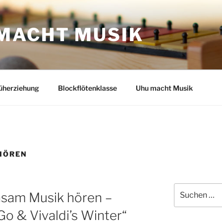
MACHT MUSIK
üherziehung
Blockflötenklasse
Uhu macht Musik
HÖREN
Suche
nsam Musik hören –
nach:
Go & Vivaldi’s Winter“