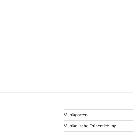
Kids:
gemeinsam
Musik
hören
–
Piano
Guys
„Let
It
Go
&
Vivaldi’s
Winter““
Musikgarten
Musikalische Früherziehung