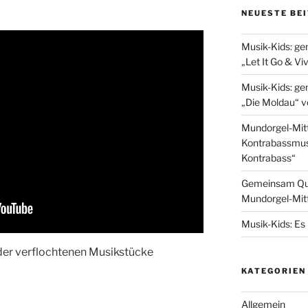
NEUESTE BE
Musik-Kids: g
„Let It Go & Viv
Musik-Kids: ge
„Die Moldau“ 
Mundorgel-Mit
Kontrabassmus
Kontrabass“
Gemeinsam Que
Mundorgel-Mitt
Musik-Kids: Es 
der verflochtenen Musikstücke
KATEGORIEN
Allgemein