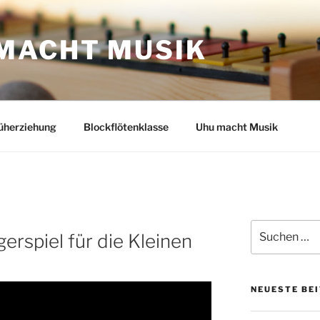
MACHT MUSIK
üherziehung
Blockflötenklasse
Uhu macht Musik
Suche
gerspiel für die Kleinen
nach:
NEUESTE BE