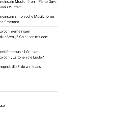
emeinsam Musik hören – Piano Guys
aldi’s Winter“
meinsam sinfonische Musik hören
von Smetana
twoch: gemeinsam
ik hören „3 Chinesen mit dem
rflötenmusik hören am
woch: „Es tönen die Lieder“
regnet, die Erde wird nass
sse