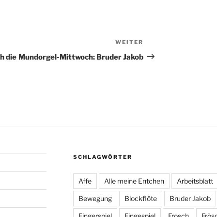
WEITER
Nächster
Beitrag
h die
Mundorgel-Mittwoch: Bruder Jakob
SCHLAGWÖRTER
Affe
Alle meine Entchen
Arbeitsblatt
Bewegung
Blockflöte
Bruder Jakob
Fingerspiel
Fingespiel
Frosch
Frös