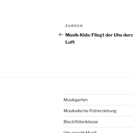
Beitragsnavigation
Vorheriger
ZURÜCK
Beitrag
Musik-Kids: Fliegt der Uhu durc
Luft
Musikgarten
Musikalische Früherziehung
Blockflötenklasse
Uhu macht Musik