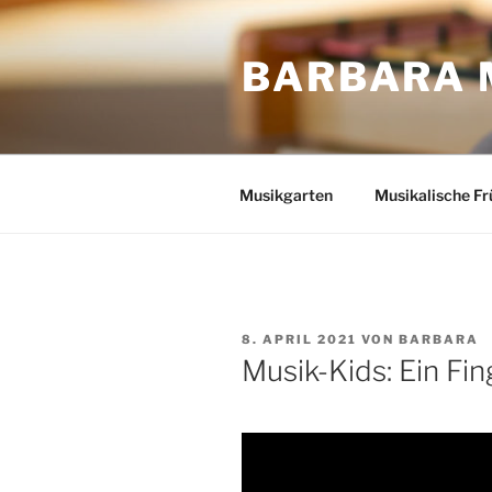
Zum
Inhalt
BARBARA 
springen
Musikgarten
Musikalische Fr
VERÖFFENTLICHT
8. APRIL 2021
VON
BARBARA
AM
Musik-Kids: Ein Fin